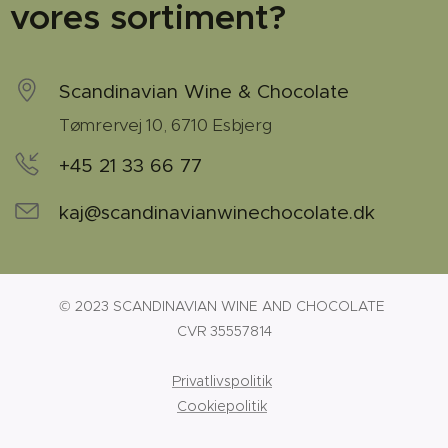
vores sortiment?
Scandinavian Wine & Chocolate
Tømrervej 10, 6710 Esbjerg
+45 21 33 66 77
kaj@scandinavianwinechocolate.dk
© 2023 SCANDINAVIAN WINE AND CHOCOLATE
CVR 35557814
Privatlivspolitik
Cookiepolitik