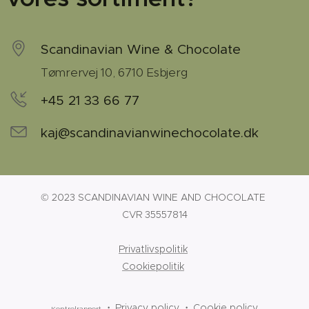
Scandinavian Wine & Chocolate
Tømrervej 10, 6710 Esbjerg
+45 21 33 66 77
kaj@scandinavianwinechocolate.dk
© 2023 SCANDINAVIAN WINE AND CHOCOLATE
CVR 35557814
Privatlivspolitik
Cookiepolitik
Privacy policy
Cookie policy