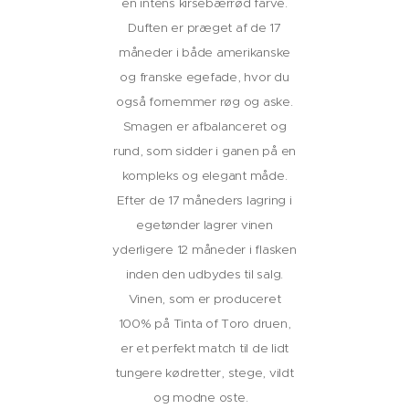
en intens kirsebærrød farve.
Duften er præget af de 17
måneder i både amerikanske
og franske egefade, hvor du
også fornemmer røg og aske.
Smagen er afbalanceret og
rund, som sidder i ganen på en
kompleks og elegant måde.
Efter de 17 måneders lagring i
egetønder lagrer vinen
yderligere 12 måneder i flasken
inden den udbydes til salg.
Vinen, som er produceret
100% på Tinta of Toro druen,
er et perfekt match til de lidt
tungere kødretter, stege, vildt
og modne oste.