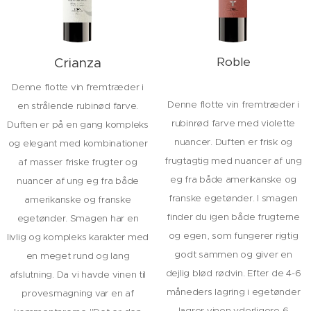
Roble
Crianza
Denne flotte vin fremtræder i
Denne flotte vin fremtræder i
en strålende rubinød farve.
rubinrød farve med violette
Duften er på en gang kompleks
nuancer. Duften er frisk og
og elegant med kombinationer
frugtagtig med nuancer af ung
af masser friske frugter og
eg fra både amerikanske og
nuancer af ung eg fra både
franske egetønder. I smagen
amerikanske og franske
finder du igen både frugterne
egetønder. Smagen har en
og egen, som fungerer rigtig
livlig og kompleks karakter med
godt sammen og giver en
en meget rund og lang
dejlig blød rødvin. Efter de 4-6
afslutning. Da vi havde vinen til
måneders lagring i egetønder
provesmagning var en af
lagrer vinen yderligere 6