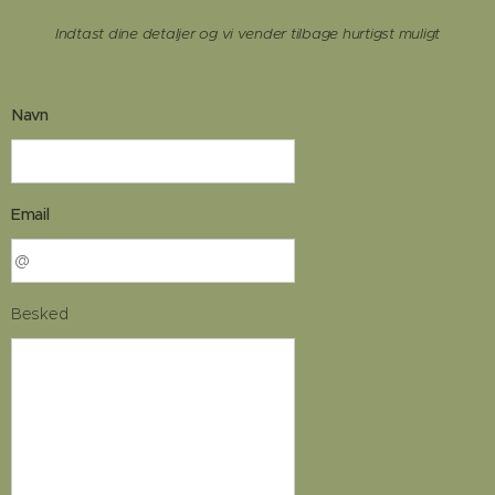
Indtast dine detaljer og vi vender tilbage hurtigst muligt
Navn
Email
Besked