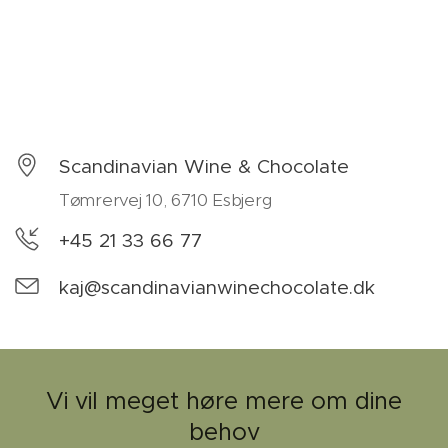
Scandinavian Wine & Chocolate
Tømrervej 10, 6710 Esbjerg
+45 21 33 66 77
kaj@scandinavianwinechocolate.dk
Vi vil meget høre mere om dine
behov