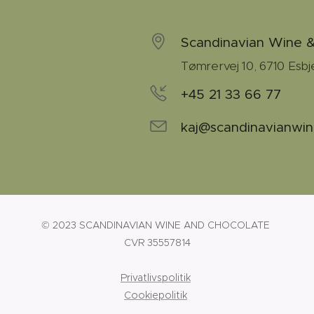
Scandinavian Wine 
Tømrervej 10, 6710 Esbj
+45 21 33 66 77
kaj@scandinavianwin
© 2023 SCANDINAVIAN WINE AND CHOCOLATE
CVR 35557814
Privatlivspolitik
Cookiepolitik