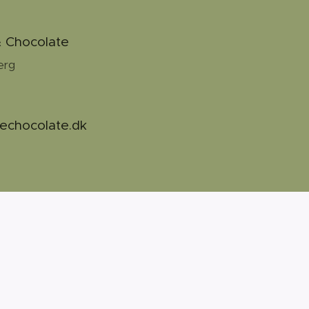
& Chocolate
erg
echocolate.dk