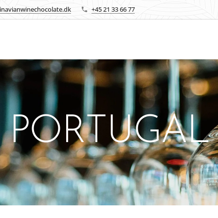
inavianwinechocolate.dk
+45 21 33 66 77
PORTUGAL